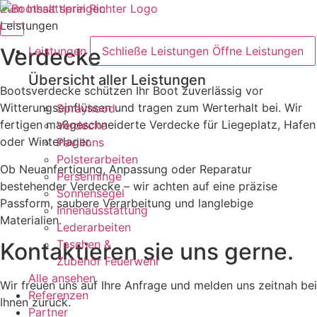
Zum Inhalt springen
Leistungen
Verdecke
Leistungen
Schließe Leistungen
Öffne Leistungen
Übersicht aller Leistungen
Bootsverdecke schützen Ihr Boot zuverlässig vor
Witterungseinflüssen und tragen zum Werterhalt bei. Wir
Sprayhood
fertigen maßgeschneiderte Verdecke für Liegeplatz, Hafen
Verdecke
oder Winterlager.
Pavillons
Polsterarbeiten
Ob Neuanfertigung, Anpassung oder Reparatur
Persenninge
bestehender Verdecke – wir achten auf eine präzise
Sonnensegel
Passform, saubere Verarbeitung und langlebige
Innenausstattung
Materialien.
Lederarbeiten
Taschen &
Kontaktieren sie uns gerne.
Zubehör Feuerwehr
Alle ansehen
Wir freuen uns auf Ihre Anfrage und melden uns zeitnah bei
Referenzen
Ihnen zurück.
Partner