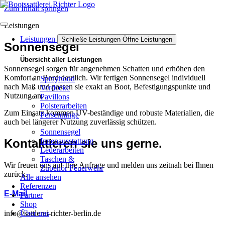
Zum Inhalt springen
Leistungen
Leistungen
Schließe Leistungen
Öffne Leistungen
Sonnensegel
Übersicht aller Leistungen
Sonnensegel sorgen für angenehmen Schatten und erhöhen den
Komfort an Bord deutlich. Wir fertigen Sonnensegel individuell
Sprayhood
nach Maß und passen sie exakt an Boot, Befestigungspunkte und
Verdecke
Nutzung an.
Pavillons
Polsterarbeiten
Zum Einsatz kommen UV-beständige und robuste Materialien, die
Persenninge
auch bei längerer Nutzung zuverlässig schützen.
Sonnensegel
Kontaktieren sie uns gerne.
Innenausstattung
Lederarbeiten
Taschen &
Wir freuen uns auf Ihre Anfrage und melden uns zeitnah bei Ihnen
Zubehör Feuerwehr
zurück.
Alle ansehen
Referenzen
E-Mail
Partner
Shop
info@sattlerei-richter-berlin.de
Über uns