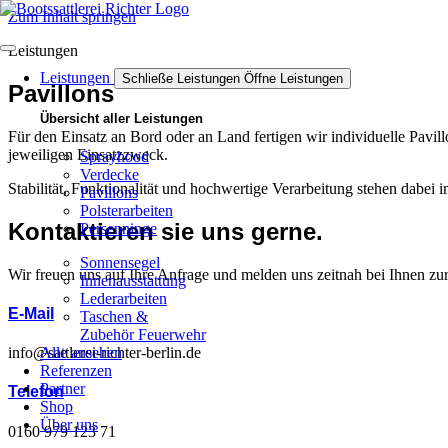
Zum Inhalt springen
Leistungen
Leistungen
Schließe Leistungen
Öffne Leistungen
Pavillons
Übersicht aller Leistungen
Für den Einsatz an Bord oder an Land fertigen wir individuelle Pav
jeweiligen Einsatzzweck.
Sprayhood
Verdecke
Stabilität, Funktionalität und hochwertige Verarbeitung stehen dabei i
Pavillons
Polsterarbeiten
Kontaktieren sie uns gerne.
Persenninge
Sonnensegel
Wir freuen uns auf Ihre Anfrage und melden uns zeitnah bei Ihnen zu
Innenausstattung
Lederarbeiten
E-Mail
Taschen &
Zubehör Feuerwehr
info@sattlerei-richter-berlin.de
Alle ansehen
Referenzen
Partner
Telefon
Shop
Über uns
0160 979 123 71